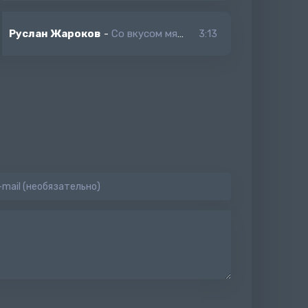
Руслан Жароков
-
Со вкусом мяты
3:13