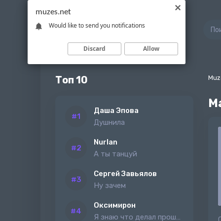
muzes.net
Would like to send you notifications
Discard
Allow
Топ 10
Muz
М
Даша Эпова
Душнила
Nurlan
А ты танцуй
Сергей Завьялов
Ну зачем
Оксимирон
Я знаю что делал прошлым летом