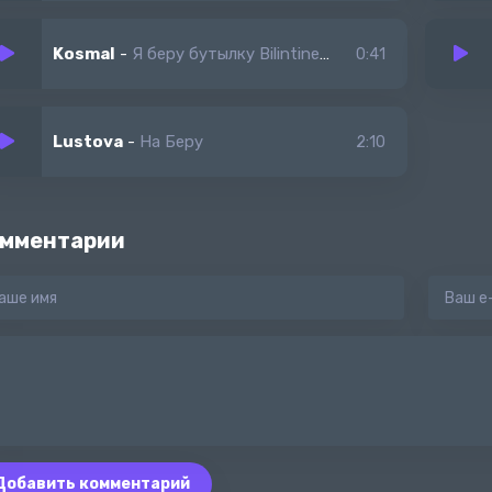
Kosmal
-
Я беру бутылку Bilintine (балантайне)
0:41
Lustova
-
На Беру
2:10
мментарии
Добавить комментарий