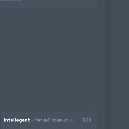
Intellegent
-
Мятный привкус на губах ее носил на руках ее
3:08