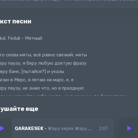
кст песни
kul, Feduk - Мятный
то снова мяты, всё равно свежий, мяты
еру паузу, я беру любую доетую фразу
еру банк, [пытайся?] и указы
гаю в Мерс, я летаю на марс, е, е
еру паузу, не знаю что, но я праздную
де не мог найти себе место, но я наконец-то барахтаюсь
ушайте еще
QARAKESEK
-
Үлгеру керек Үлгеру керек Анама гүл беру керек
2:07