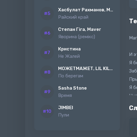
Хасбулат Рахманов, MAGAS
Райский край
Те
Степан Гіга, Maver
Яворина (ремiкс)
Mar
Кристина
И э
Не Жалей
Я б
МОЖЕТМАЖЕТ, LIL KILAH
Заб
По берегам
Пры
Я б
Sasha Stone
Время
Ниг
Сл
JIMBEI
Пули