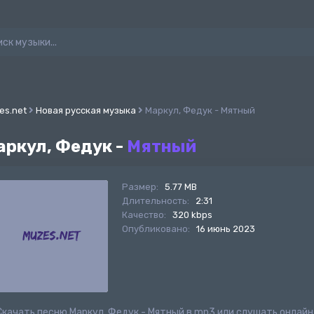
es.net
Новая русская музыка
Маркул, Федук - Мятный
аркул, Федук -
Мятный
Размер:
5.77 MB
Длительность:
2:31
Качество:
320 kbps
Опубликовано:
16 июнь 2023
Скачать песню Маркул, Федук - Мятный в mp3 или слушать онлай