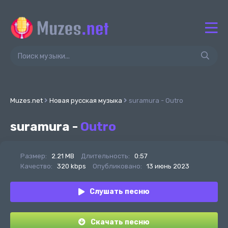
Muzes.net
Новая русская музыка
suramura - Outro
suramura -
Outro
Размер:
2.21 MB
Длительность:
0:57
Качество:
320 kbps
Опубликовано:
13 июнь 2023
Слушать песню
Скачать песню