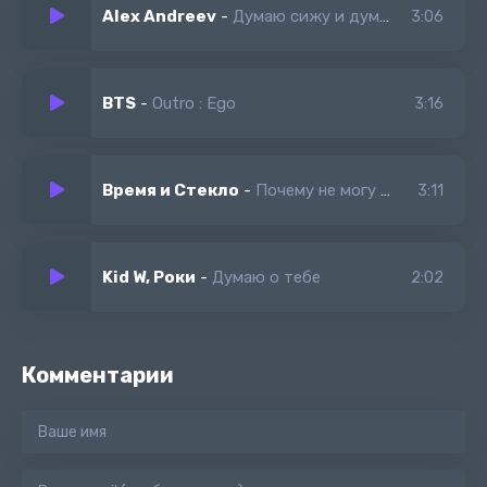
Alex Andreev
-
Думаю сижу и думаю
3:06
BTS
-
Outro : Ego
3:16
Время и Стекло
-
Почему не могу избавиться от мысли о тебе
3:11
Kid W, Роки
-
Думаю о тебе
2:02
Комментарии