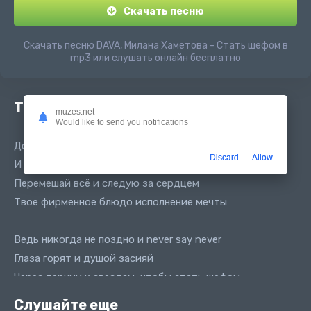
Скачать песню
Скачать песню DAVA, Милана Хаметова - Стать шефом в
mp3 или слушать онлайн бесплатно
Текст песни
muzes.net
Would like to send you notifications
Добавь в свою жизнь немного специй
Discard
Allow
И на свой вкус щепотку любви
Перемешай всё и следую за сердцем
Твое фирменное блюдо исполнение мечты
Ведь никогда не поздно и never say never
Глаза горят и душой засияй
Через тернии к звездам, чтобы стать шефом
Тебя поддержат твоя семья
Слушайте еще