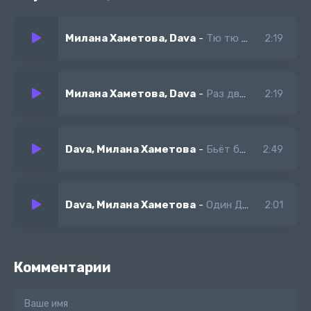
Будь там где спорят о вкусах
Милана Хаметова, Dava
-
Тю тю тю я танцую я кутю
2:19
Лови дзен и узнаешь в конце
Как следовать своим чувствам
Как найти для счастья рецепт
Милана Хаметова, Dava
-
Раз два три ёлочка гори
2:19
Dava, Милана Хаметова
-
Бьёт бит
2:49
Dava, Милана Хаметова
-
Один Дома
2:01
Комментарии