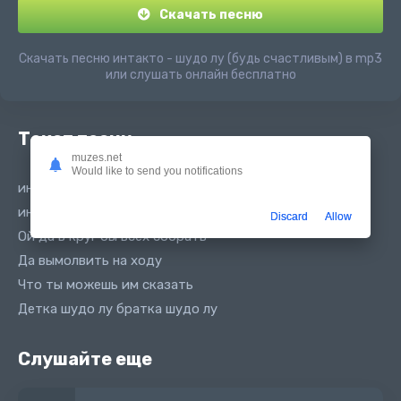
Скачать песню
Скачать песню интакто - шудо лу (будь счастливым) в mp3
или слушать онлайн бесплатно
Текст песни
muzes.net
Would like to send you notifications
интакто - шудо лу
интакто - будь счастливым
Discard
Allow
Ой да в круг бы всех собрать
Да вымолвить на ходу
Что ты можешь им сказать
Детка шудо лу братка шудо лу
Слушайте еще