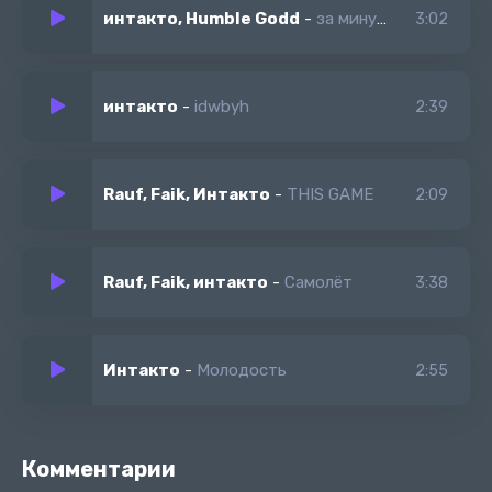
интакто, Humble Godd
-
за минуту до семи
3:02
интакто
-
idwbyh
2:39
Rauf, Faik, Интакто
-
THIS GAME
2:09
Rauf, Faik, интакто
-
Самолёт
3:38
Интакто
-
Молодость
2:55
Комментарии