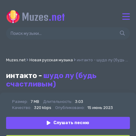
Muzes.net
Новая русская музыка
интакто - шудо лу (будь счастливым)
интакто -
шудо лу (будь
счастливым)
Размер:
7 MB
Длительность:
3:03
Качество:
320 kbps
Опубликовано:
15 июнь 2023
Слушать песню