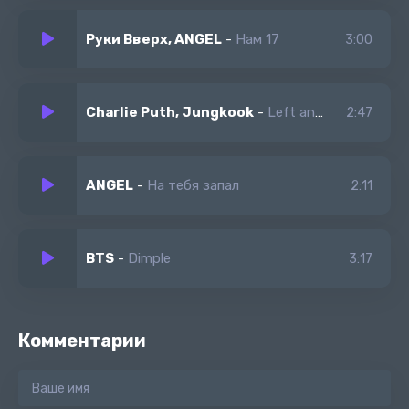
Руки Вверх, ANGEL
-
Нам 17
3:00
Charlie Puth, Jungkook
-
Left and Right
2:47
ANGEL
-
На тебя запал
2:11
BTS
-
Dimple
3:17
Комментарии