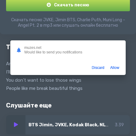
Скачать песню
Скачать песню JVKE, Jimin BTS, Charlie Puth, Muni Long -
Angel Pt. 2 в mp3 или слушать онлайн бесплатно
Текст песни
muzes.net
Would like to send you notifications
Angel, don't fly so close to me
Discard
Allow
I’ll pull you down eventually
You don't want to lose those wings
People like me break beautiful things
Слушайте еще
BTS Jimin, JVKE, Kodak Black, NLE Choppa, Muni Long
3:39