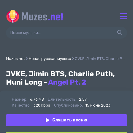
Muzes.net
Новая русская музыка
JVKE, Jimin BTS, Charlie Puth, Muni Long - Angel Pt. 2
JVKE, Jimin BTS, Charlie Puth,
Muni Long -
Angel Pt. 2
Размер:
6.76 MB
Длительность:
2:57
Качество:
320 kbps
Опубликовано:
15 июнь 2023
Слушать песню