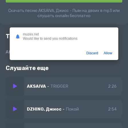
Скачать песню AKSAIVA, Джиос - Пьян на двоих в mp3 или
слушать онлайн бесплатно
muzes.net
Текст песни
Would like to send you notifications
AKSAIVA, Джиос - Пьян на двоих
Discard
Allow
Слушайте еще
AKSAIVA
-
TRIGGER
2:26
DZHINO, Джиос
-
Покой
2:54