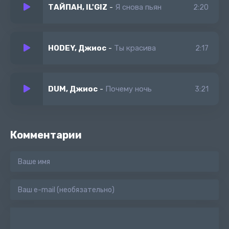
ТАЙПАН, IL'GIZ
-
Я снова пьян
2:20
HODEY, Джиос
-
Ты красива
2:17
DUM, Джиос
-
Почему ночь
3:21
Комментарии