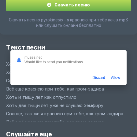
Скачать песню
Скачать песню pyrokinesis - я краснею при тебе как в mp3
или слушать онлайн бесплатно
Текст песни
muzes.net
Would like to send you notifications
Хоть и тыщу лет как отпустило
Хоть две тыщи лет уже не слушаю Земфиру
Discard
Allow
Солнце, так же я краснею при тебе, как гром-задира
Всё ещё краснею при тебе, как гром-задира
Хоть и тыщу лет как отпустило
Хоть две тыщи лет уже не слушаю Земфиру
Солнце, так же я краснею при тебе, как гром-задира
Всё ещё краснею при тебе, как гром-задира
Слушайте еще