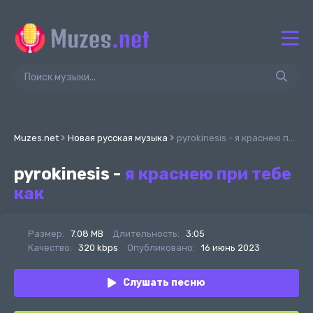
Muzes.net
Новая русская музыка
pyrokinesis - я краснею при тебе как
pyrokinesis -
я краснею при тебе
как
Размер:
7.08 MB
Длительность:
3:05
Качество:
320 kbps
Опубликовано:
16 июнь 2023
Слушать песню