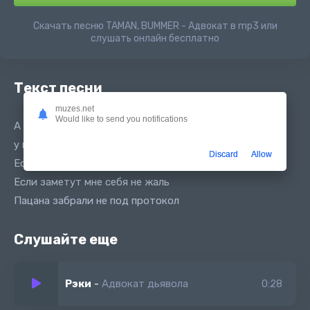
Скачать песню TAMAN, BUMMER - Адвокат в mp3 или
слушать онлайн бесплатно
Текст песни
muzes.net
Would like to send you notifications
А я виноват нужен адвокат
у нас на югах делай на угад
Discard
Allow
Если что звони пацаны решат
Если заметут мне себя не жаль
Пацана забрали не под протокол
Слушайте еще
Рэки
-
Адвокат дьявола
0:28