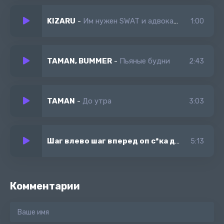
KIZARU
-
Им нужен SWAT и адвокат когда мы в клубе
1:00
TAMAN, BUMMER
-
Пьяные будни
2:43
TAMAN
-
До утра
3:03
Шаг влево шаг вперед оп с*ка делай оп
-
Пе
5:13
Комментарии