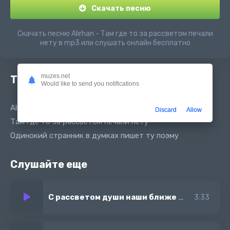
Скачать песню
Скачать песню Alirhan - Там где то за рассветом печали
нету в mp3 или слушать онлайн бесплатно
muzes.net
Текст песни
Would like to send you notifications
Alirhan - За рассветом
Discard
Allow
Там где то за рассветом печали нету
Одинокий странник в думках пишет ту поэму
Слушайте еще
С рассветом души наши ближе
-
Filatov, Kara
3:33