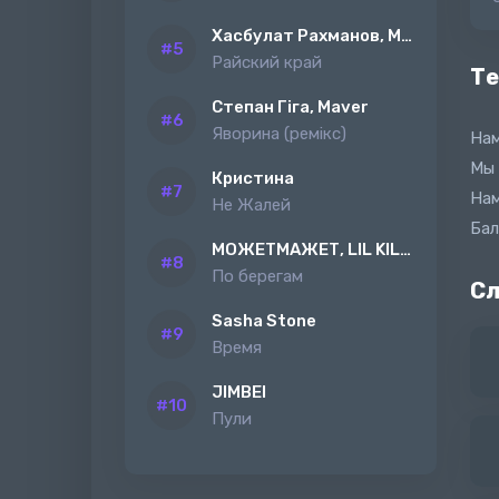
Хасбулат Рахманов, MAGAS
Райский край
Те
Степан Гіга, Maver
Яворина (ремiкс)
Нам
Мы 
Кристина
Нам
Не Жалей
Бал
МОЖЕТМАЖЕТ, LIL KILAH
По берегам
Сл
Sasha Stone
Время
JIMBEI
Пули