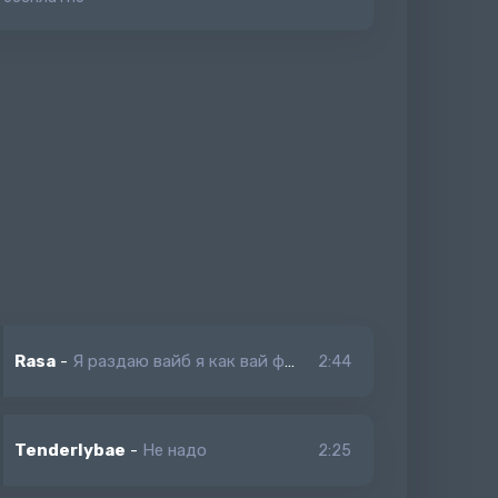
Rasa
-
Я раздаю вайб я как вай фай
2:44
Tenderlybae
-
Не надо
2:25