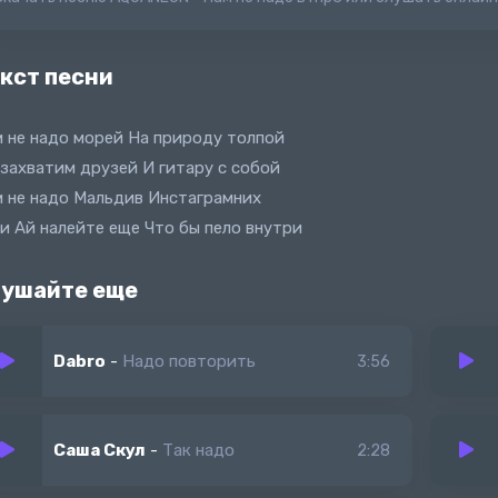
кст песни
 не надо морей На природу толпой
захватим друзей И гитару с собой
 не надо Мальдив Инстаграмних
и Ай налейте еще Что бы пело внутри
ушайте еще
Dabro
-
Надо повторить
3:56
Саша Скул
-
Так надо
2:28