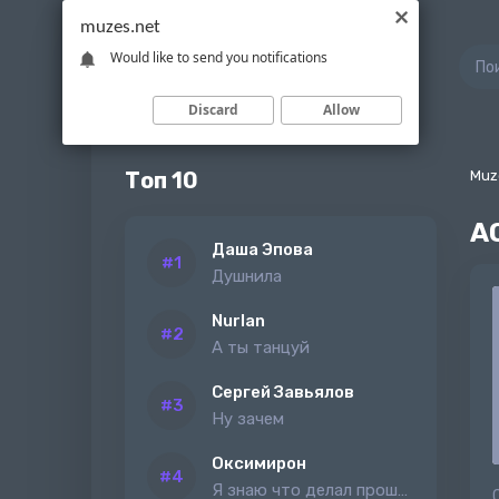
muzes.net
Would like to send you notifications
Discard
Allow
Топ 10
Muz
A
Даша Эпова
Душнила
Nurlan
А ты танцуй
Сергей Завьялов
Ну зачем
Оксимирон
Я знаю что делал прошлым летом