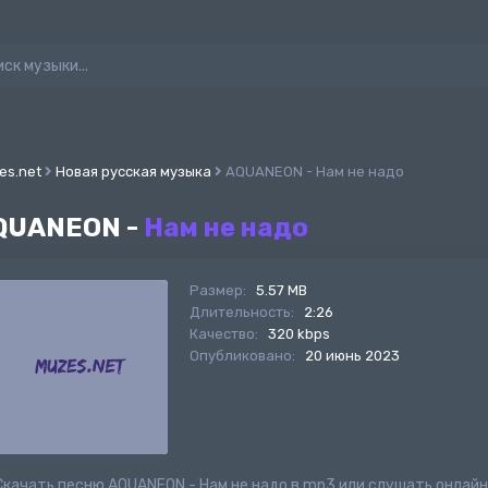
es.net
Новая русская музыка
AQUANEON - Нам не надо
QUANEON -
Нам не надо
Размер:
5.57 MB
Длительность:
2:26
Качество:
320 kbps
Опубликовано:
20 июнь 2023
Скачать песню AQUANEON - Нам не надо в mp3 или слушать онлай