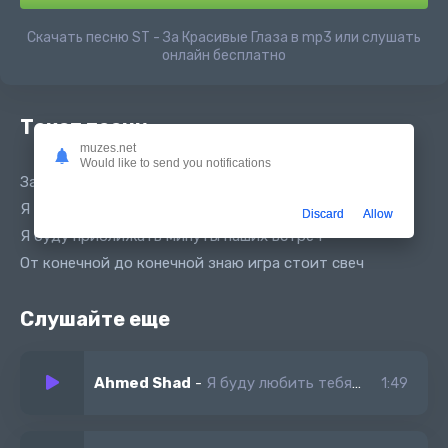
Скачать песню ST - За Красивые Глаза в mp3 или слушать
онлайн бесплатно
Текст песни
muzes.net
Would like to send you notifications
За красивые глаза за волосы до плеччто
Я буду любить тебящ и до конца беречь
Discard
Allow
Я буду приближать минуты наших встреч
От конечной до конечной знаю игра стоит свеч
Слушайте еще
Ahmed Shad
-
Я буду любить тебя всегда speed up
1:49