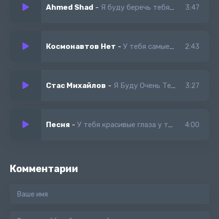
Ahmed Shad
-
Я буду беречь тебя всегда
3:47
Космонавтов Нет
-
У тебя самые красивые глаза
2:43
Стас Михайлов
-
Я Буду Очень Тебя Беречь
3:27
Песня
-
У тебя красивые глаза у тебя душа как у ребенка
4:00
Комментарии