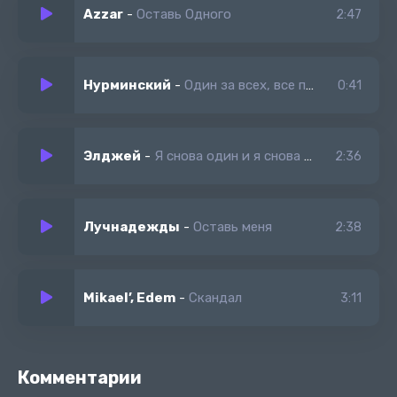
Azzar
-
Оставь Одного
2:47
Нурминский
-
Один за всех, все против одного
0:41
Элджей
-
Я снова один и я снова курю снова курю
2:36
Лучнадежды
-
Оставь меня
2:38
Mikael’, Edem
-
Скандал
3:11
Комментарии