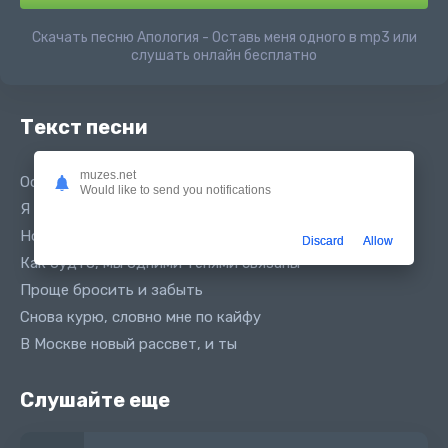
Скачать песню Апология - Оставь меня одного в mp3 или
слушать онлайн бесплатно
Текст песни
muzes.net
Оставь меня одного
Would like to send you notifications
Я хочу побыть один
Но мои демоны рвут изнутри
Discard
Allow
Как будто, мы одними тенями связаны
Проще бросить и забыть
Снова курю, словно мне по кайфу
В Москве новый рассвет, и ты
Слушайте еще