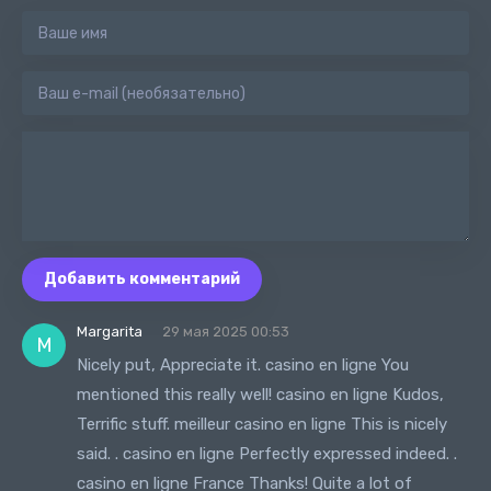
Добавить комментарий
Margarita
29 мая 2025 00:53
M
Nicely put, Appreciate it. casino en ligne You
mentioned this really well! casino en ligne Kudos,
Terrific stuff. meilleur casino en ligne This is nicely
said. . casino en ligne Perfectly expressed indeed. .
casino en ligne France Thanks! Quite a lot of