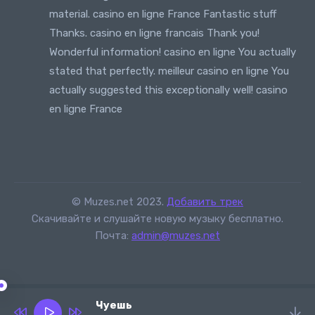
material. casino en ligne France Fantastic stuff
Thanks. casino en ligne francais Thank you!
Wonderful information! casino en ligne You actually
stated that perfectly. meilleur casino en ligne You
actually suggested this exceptionally well! casino
en ligne France
© Muzes.net 2023.
Добавить трек
Скачивайте и слушайте новую музыку бесплатно.
Почта:
admin@muzes.net
Чуешь