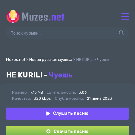
Muzes.net
Новая русская музыка
НЕ KURILI - Чуешь
НЕ KURILI -
Чуешь
Размер:
7.13 MB
Длительность:
3:06
Качество:
320 kbps
Опубликовано:
21 июнь 2023
Слушать песню
Скачать песню