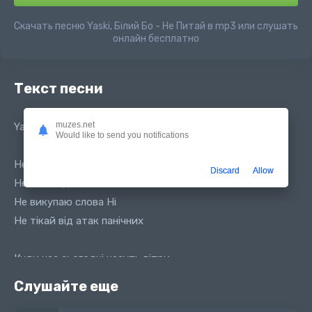
Скачать песню Yaski, Білий Бо - Не Питай в mp3 или слушать
онлайн бесплатно
Текст песни
muzes.net
Yaski feat. Білий Бо - Не Питай
Would like to send you notifications
Не викупаю слова Ні
Discard
Allow
Не питай де літаю вічно
Не викупаю слова Ні
Не тікай від атак панічних
Куди нас сьогодні несуть вітри
У темні холодні хвилини самоти
Слушайте еще
У дивні безодні стрибну з гори