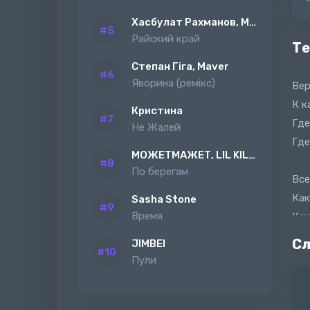
Хасбулат Рахманов, MAGAS
Райский край
Те
Степан Гіга, Maver
Яворина (ремiкс)
Вер
К к
Кристина
Где
Не Жалей
Где
МОЖЕТМАЖЕТ, LIL KILAH
По берегам
Все
Как
Sasha Stone
Время
Как
Как
Сл
JIMBEI
Пули