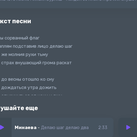
кст песни
ы сорванный флаг
аплям подставив лицо делаю шаг
 же молния рухи тьму
 страх внушающий грома раскат
 до весны отошло ко сну
 дождаться утра дожить
 отмахнуться от ночи и лжи
 отмотать время назад
ушайте еще
Минаева
-
Делаю шаг делаю два
2:33