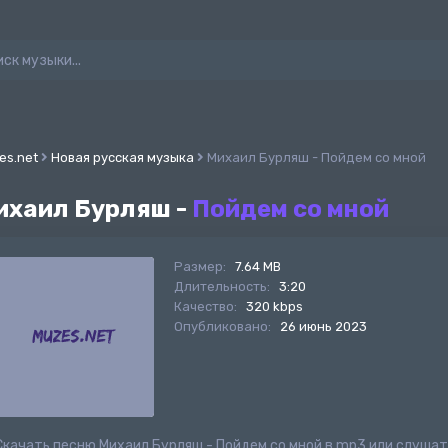
es.net
Новая русская музыка
Михаил Бурляш - Пойдем со мной
ихаил Бурляш -
Пойдем со мной
Размер:
7.64 MB
Длительность:
3:20
Качество:
320 kbps
Опубликовано:
26 июнь 2023
Скачать песню Михаил Бурляш - Пойдем со мной в mp3 или слуша