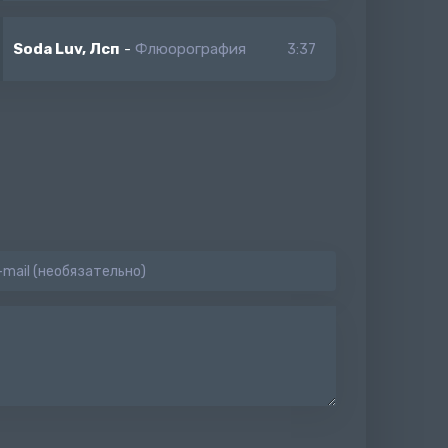
Soda Luv, Лсп
-
Флюорография
3:37