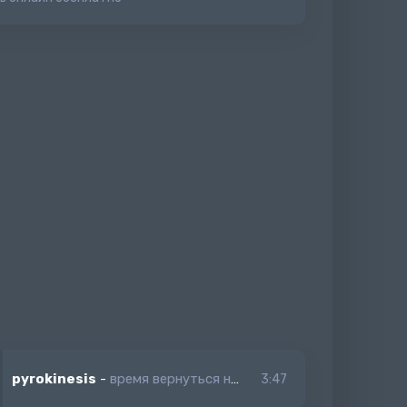
pyrokinesis
-
время вернуться назад
3:47