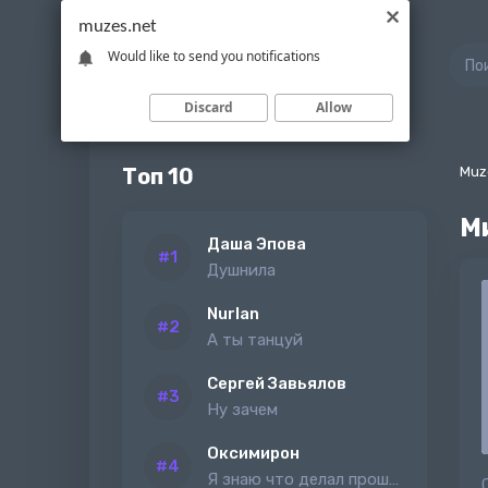
muzes.net
Would like to send you notifications
Discard
Allow
Топ 10
Muz
М
Даша Эпова
Душнила
Nurlan
А ты танцуй
Сергей Завьялов
Ну зачем
Оксимирон
Я знаю что делал прошлым летом