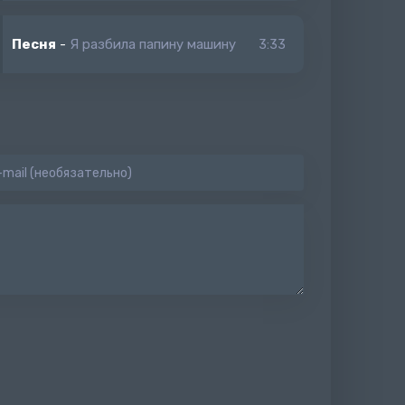
antiz
Песня
-
Я разбила папину машину
3:33