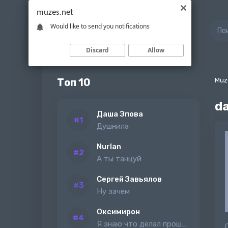
muzes.net
Would like to send you notifications
Discard
Allow
Топ 10
Muz
d
Даша Эпова
Душнила
Nurlan
А ты танцуй
Сергей Завьялов
Ну зачем
Оксимирон
Я знаю что делал прошлым летом