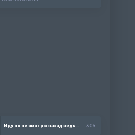
Иду но не смотрю назад ведь это все пустяк
-
Santiz
3:05