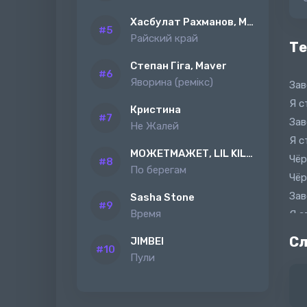
Хасбулат Рахманов, MAGAS
Райский край
Те
Степан Гіга, Maver
Яворина (ремiкс)
Зав
Я с
Кристина
Зав
Не Жалей
Я с
МОЖЕТМАЖЕТ, LIL KILAH
Чёр
По берегам
Чёр
Зав
Sasha Stone
Время
Я с
Зав
Сл
JIMBEI
Я с
Пули