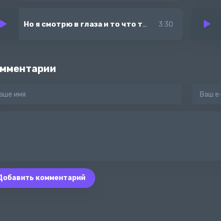
Но я смотрю в глаза и то что так хотел сказать
-
S
3:30
мментарии
Добавить комментарий