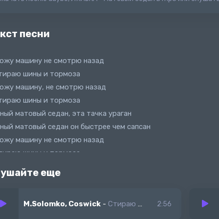
кст песни
ожу машину не смотрю назад
тираю шины и тормоза
ожу машину, не смотрю назад
тираю шины и тормоза
ный матовый седан, эта тачка ураган
ный матовый седан он быстрее чем сапсан
ожу машину не смотрю назад
тираю шины и тормоза
ожу машину не смотрю назад
ушайте еще
тираю шины и тормоза
M.Solomko, Coswick
-
Стираю Из Памяти
2:56