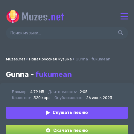
Muzes.net
Новая русская музыка
Gunna - fukumean
Gunna -
fukumean
Размер:
4.79 MB
Длительность:
2:05
Качество:
320 kbps
Опубликовано:
26 июнь 2023
Слушать песню
Скачать песню