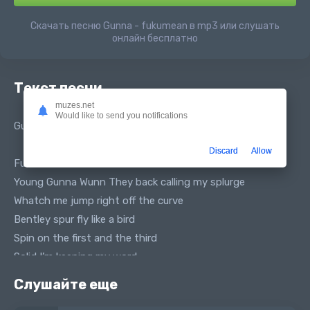
Скачать песню Gunna - fukumean в mp3 или слушать
онлайн бесплатно
Текст песни
muzes.net
Would like to send you notifications
Gunna - Fuck You mean
Discard
Allow
Fuck You mean
Young Gunna Wunn They back calling my splurge
Whatch me jump right off the curve
Bentley spur fly like a bird
Spin on the first and the third
Solid I’m keeping my word
Can’t be my equal I don’t know what you heard
Слушайте еще
Crank up the foreign I swerve