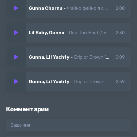
Keep me a stick if they purge
Gunna Chorna
-
Файно файно я сі вбрала
2:08
Lil Baby, Gunna
-
Drip Too Hard (1er Gaou Remix)
2:30
Gunna, Lil Yachty
-
Drip or Drown (Tiktok Remix)
0:09
Gunna, Lil Yachty
-
Drip or Drown Remix
2:59
Комментарии