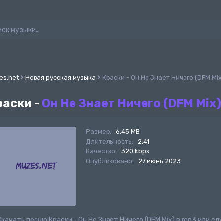
es.net
Новая русская музыка
Краски - Он Не Знает Ничего (DFM Mix
раски -
Он Не Знает Ничего (DFM Mix)
Размер:
6.45 MB
Длительность:
2:41
Качество:
320 kbps
Опубликовано:
27 июнь 2023
Скачать песню Краски - Он Не Знает Ничего (DFM Mix) в mp3 или 