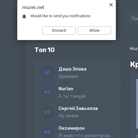
muzes.net
Would like to send you notifications
Discard
Allow
Топ 10
Muz
К
Даша Эпова
Душнила
Nurlan
А ты танцуй
Сергей Завьялов
Ну зачем
Оксимирон
Я знаю что делал прошлым летом