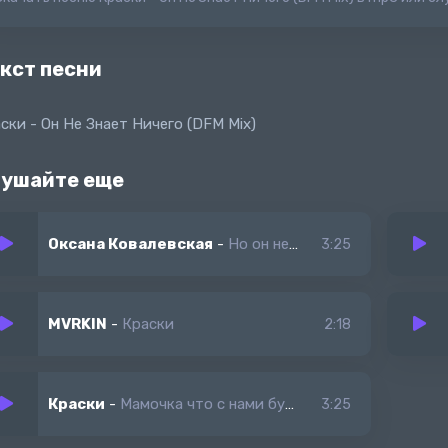
кст песни
ски - Он Не Знает Ничего (DFM Mix)
ушайте еще
Оксана Ковалевская
-
Но он не знает ничего
3:25
MVRKIN
-
Краски
2:18
Краски
-
Мамочка что с нами будет я полюбила бандита
3:25