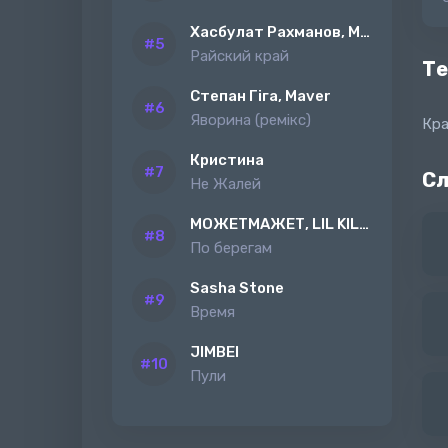
Хасбулат Рахманов, MAGAS
Райский край
Те
Степан Гіга, Maver
Яворина (ремiкс)
Кра
Кристина
Сл
Не Жалей
МОЖЕТМАЖЕТ, LIL KILAH
По берегам
Sasha Stone
Время
JIMBEI
Пули