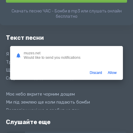
Скачать песню ЧАС - Бомби в mp3 или слушать онлайн
бесплатно
Текст песни
muzes.net
Я не розумію що принесли вітри
Would like to send you notifications
Треба чомусь лягти падають бомби
Що то за такі є хвилі важкі
Discard
Allow
Сваряться ті дядьки на нас падають бомби
Моє небо вкрите чорним дощем
Ми під землею ще коли падають бомби
Розповіси мені що я зробив не так
Чому на мене мам падають-падають бомби
Слушайте еще