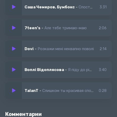
Саша Чемеров, Бумбокс
-
Спостерігай не говори до долу падають з гори
3:31
7tееn’s
-
Але тебе тримаю-маю
2:06
Dovi
-
Розкажи мені неквапно поволі
2:14
Воплі Відоплясова
-
Я піду до річеньки стрічати зірочки
3:40
TalanT
-
Слишком ты красивая спору нет
0:28
Комментарии