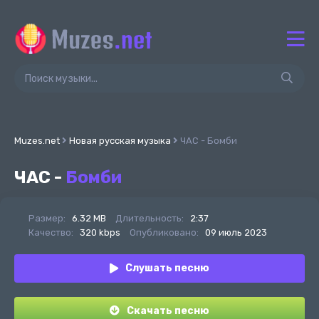
Muzes.net
Новая русская музыка
ЧАС - Бомби
ЧАС -
Бомби
Размер:
6.32 MB
Длительность:
2:37
Качество:
320 kbps
Опубликовано:
09 июль 2023
Слушать песню
Скачать песню