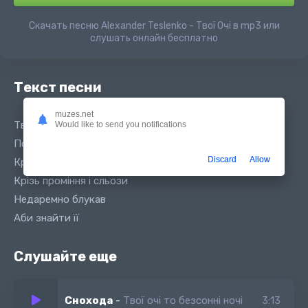
Скачать песню Alexander Teslenko - Твої Очі в mp3 или
слушать онлайн бесплатно
Текст песни
muzes.net
Твої очі кольору ночі - вони
Would like to send you notifications
Потаємно палають радіють мені
Discard
Allow
Крізь тумани і грози
Крізь проміння і сльози
Недаремно блукав
Аби знайти її
Слушайте еще
Снохода
-
Твої очі то безсонні ночі
3:13