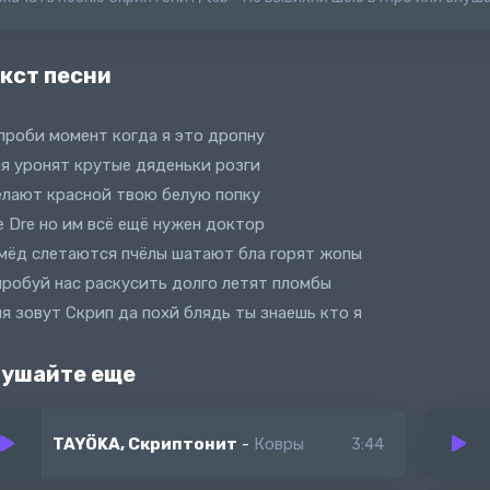
кст песни
проби момент когда я это дропну
я уронят крутые дяденьки розги
лают красной твою белую попку
е Dre но им всё ещё нужен доктор
мёд слетаются пчёлы шатают бла горят жопы
робуй нас раскусить долго летят пломбы
я зовут Скрип да похй блядь ты знаешь кто я
ушайте еще
TAYÖKA, Скриптонит
-
Ковры
3:44