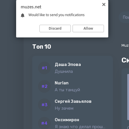
muzes.net
Would like to send you notifications
Discard
Allow
Топ 10
Muz
С
Даша Эпова
Душнила
Nurlan
А ты танцуй
Сергей Завьялов
Ну зачем
Оксимирон
Я знаю что делал прошлым летом