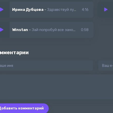
Ирина Дубцова
-
Здравствуй лучшее что было со мной
4:16
Winstan
-
Зай попробуй все заново я верю у тебя талант и все делаешь правильно
0:58
мментарии
Добавить комментарий