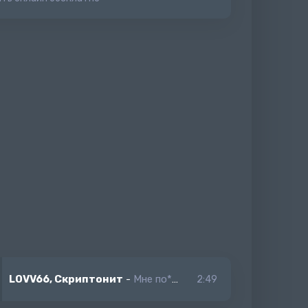
LOVV66, Скриптонит
-
Мне по*уй
2:49