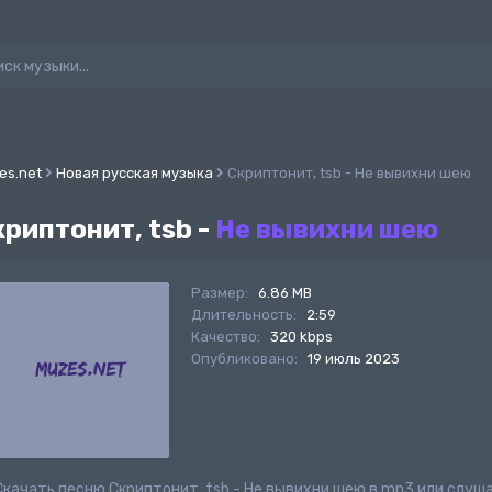
es.net
Новая русская музыка
Скриптонит, tsb - Не вывихни шею
криптонит, tsb -
Не вывихни шею
Размер:
6.86 MB
Длительность:
2:59
Качество:
320 kbps
Опубликовано:
19 июль 2023
Скачать песню Скриптонит, tsb - Не вывихни шею в mp3 или слуш