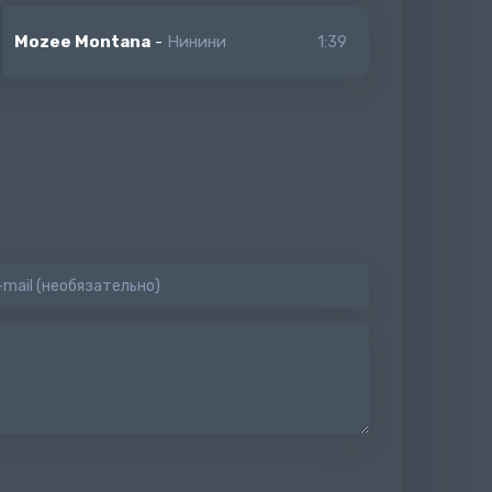
Mozee Montana
-
Нинини
1:39