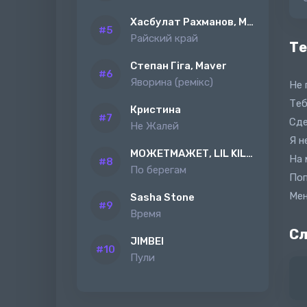
Хасбулат Рахманов, MAGAS
Райский край
Те
Степан Гіга, Maver
Яворина (ремiкс)
Не 
Теб
Кристина
Сде
Не Жалей
Я н
МОЖЕТМАЖЕТ, LIL KILAH
На 
По берегам
Поп
Мен
Sasha Stone
Время
Сл
JIMBEI
Пули