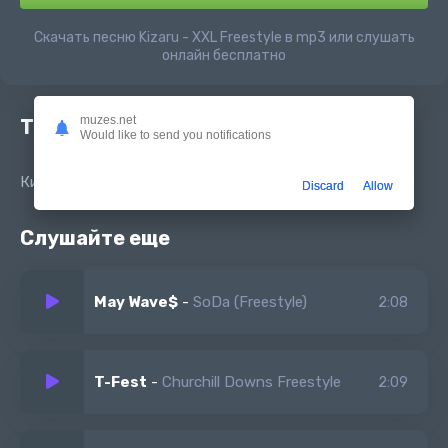
Скачать песню Kizaru - XXL Freestyle в mp3 или слушать
онлайн бесплатно
muzes.net
Текст песни
Would like to send you notifications
Кизару - XXL Freestyle
Discard
Allow
Слушайте еще
May Wave$
-
SoDa (Freestyle)
2:08
T-Fest
-
Churchill Downs Freestyle
2:09