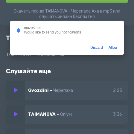
Скачать песню TAIMANOVA - Черепаха Аха в mp3 или
слушать онлайн бесплатно
muzes.net
Would like to send you notifications
Текст песни
Discard
Allow
TAIMANOVA - Черепаха Аха
Слушайте еще
Gvozdini
-
Черепаха
2:23
TAIMANOVA
-
Опіум
3:36