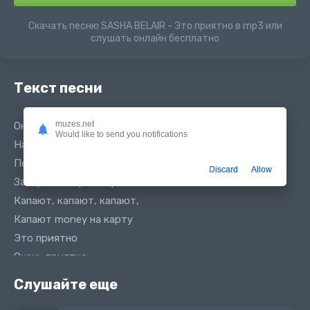
Скачать песню SASHA BELAIR - Это приятно в mp3 или
слушать онлайн бесплатно
Текст песни
muzes.net
Она непобедима, невероятна
Would like to send you notifications
На ее шее светят бриллианты
По всему миру толпы фанатов
Discard
Allow
Завтрак в Париже, ужин в Монако
Капают, капают, капают,
Капают money на карту
Это приятно
Очень приятно
Дарят мне, дарят мне, дарят мне
Слушайте еще
Дарят мне много подарков