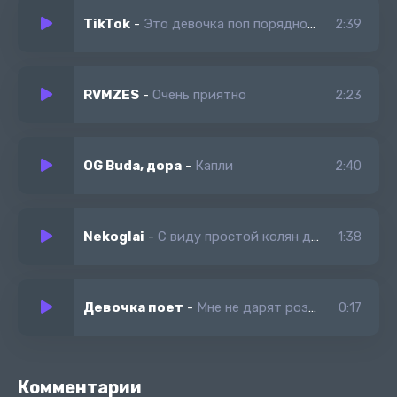
Это приятно
TikTok
-
Это девочка поп порядно улыбается так приятно
2:39
Очень приятно
Она как комета в небе сияет
Все что захочет она получает
RVMZES
-
Очень приятно
2:23
Она словно джинн мечты исполняет
И даже бога к ней сильно тянет
OG Buda, дора
-
Капли
2:40
Nekoglai
-
С виду простой колян деньги капают в карман
1:38
Девочка поет
-
Мне не дарят розы окей я нарву себе цветов
0:17
Комментарии