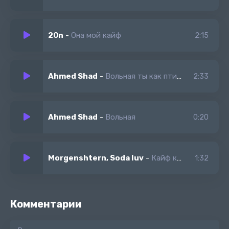
20n
-
Она мой кайф
2:15
Ahmed Shad
-
Вольная ты как птица будь со мной
2:33
Ahmed Shad
-
Вольная
0:20
Morgenshtern, Soda luv
-
Кайф кайф это реально кайф a.k.a KAIF
1:32
Комментарии