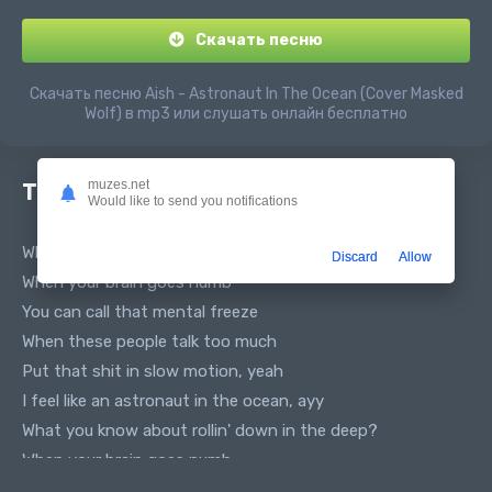
Скачать песню
Скачать песню Aish - Astronaut In The Ocean (Cover Masked
Wolf) в mp3 или слушать онлайн бесплатно
muzes.net
Текст песни
Would like to send you notifications
What you know about rollin' down in the deep?
Discard
Allow
When your brain goes numb
You can call that mental freeze
When these people talk too much
Put that shit in slow motion, yeah
I feel like an astronaut in the ocean, ayy
What you know about rollin' down in the deep?
When your brain goes numb
You can call that mental freeze