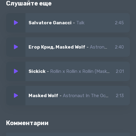
Слушайте еще
When these people talk too much
Put that shit in slow motion, yeah
Salvatore Ganacci
-
Talk
2:45
I feel like an astronaut in the ocean, ayy
Егор Крид, Masked Wolf
-
Astronavt in the Ocean (ремикс)
2:40
Sickick
-
Rollin x Rollin x Rollin (Masked Wolf Remix)
2:01
Masked Wolf
-
Astronaut In The Ocean
2:13
Комментарии