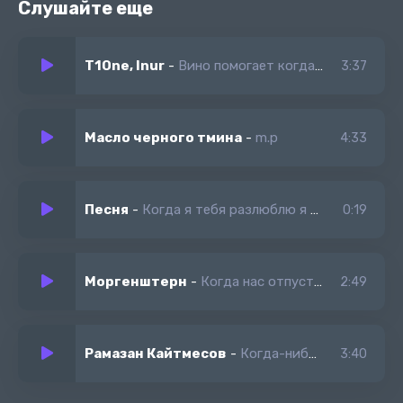
Слушайте еще
T1One, Inur
-
Вино помогает когда изменяют
3:37
Масло черного тмина
-
m.p
4:33
Песня
-
Когда я тебя разлюблю я разлюблю тебя когда исчезнет слова
0:19
Моргенштерн
-
Когда нас отпустит кончатся все чувства
2:49
Рамазан Кайтмесов
-
Когда-нибудь
3:40