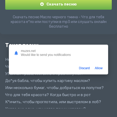
Скачать песню
Скачать песню Масло черного тмина - Что для тебя
красота е*ло или поступки в mp3 или слушать онлайн
бесплатно
Текст песни
muzes.net
Would like to send you notifications
Help the children
Что для тебя красота? Е*ло или поступки?
Discard
Allow
Убойная трава, или вино и проститутки?
До*уя бабла, чтобы купить картину маслом?
Или несколько бумаг, чтобы добраться на попутке?
Что для тебя красота? Когда быстро и в рот
К*нчить, чтобы проглотила, или выстрелом в лоб?
Когда она одна, или когда таких навалом?
Когда только починил, а она сразу же сломала е*ало