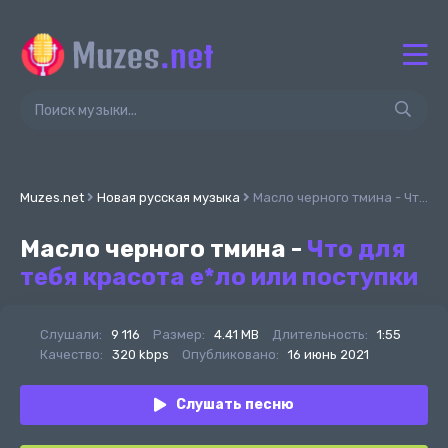
Muzes.net
Новая русская музыка
Масло черного тмина - Что для тебя красота е*ло или поступки
Масло черного тмина -
Что для
тебя красота е*ло или поступки
Слушали:
9 116
Размер:
4.41 MB
Длительность:
1:55
Качество:
320 kbps
Опубликовано:
16 июнь 2021
Слушать песню