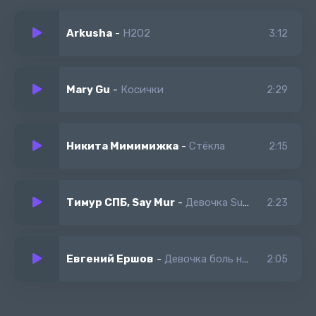
Arkusha
-
H2O2
3:12
Mary Gu
-
Косички
2:29
Никита Мимимижка
-
Стёкла
2:15
Тимур СПБ, Say Mur
-
Девочка Sunshine
2:23
Евгений Ершов
-
Девочка боль нах. твою любовь
2:05