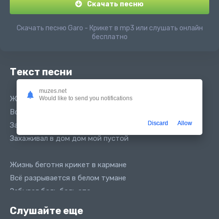
Скачать песню
Скачать песню Garo - Крикет в mp3 или слушать онлайн
бесплатно
Текст песни
muzes.net
Жизнь беготня крикет в кармане
Would like to send you notifications
Всё разрывается в белом тумане
Discard
Allow
Забывал боль боль это
Захаживал в дом дом мой пустой
Жизнь беготня крикет в кармане
Всё разрывается в белом тумане
Забывал боль боль это
Захаживал в дом дом мой пустой
Слушайте еще