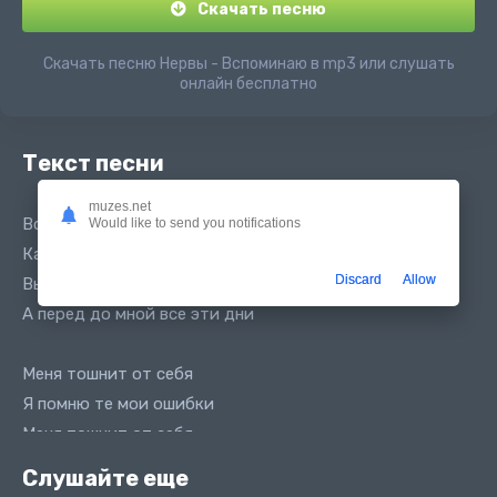
Скачать песню
Скачать песню Нервы - Вспоминаю в mp3 или слушать
онлайн бесплатно
Текст песни
muzes.net
Вспоминаю лучшие дни
Would like to send you notifications
Как и себя похоронил
Discard
Allow
Вырезаю из головы
А перед до мной все эти дни
Меня тошнит от себя
Я помню те мои ошибки
Меня тошнит от себя
От твоих формулах жизни
Слушайте еще