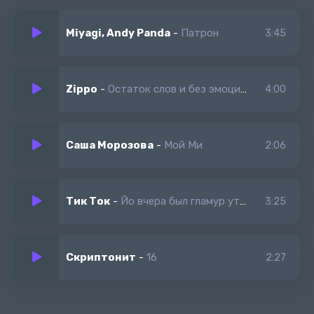
Miyagi, Andy Panda
-
Патрон
3:45
Zippo
-
Остаток слов и без эмоций (slowed)
4:00
Саша Морозова
-
Мой Ми
2:06
Тик Ток
-
Йо вчера был гламур утром проспал на маникюр
3:25
Скриптонит
-
16
2:27