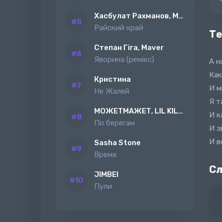
Хасбулат Рахманов, MAGAS
Райский край
Те
Степан Гіга, Maver
Яворина (ремiкс)
А н
Как
Кристина
И м
Не Жалей
Я т
МОЖЕТМАЖЕТ, LIL KILAH
И к
По берегам
И з
И в
Sasha Stone
Время
Сл
JIMBEI
Пули