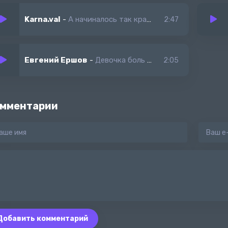
Karna.val
-
А начиналось так красиво
2:47
Евгений Ершов
-
Девочка боль нах. твою любовь
2:05
мментарии
Добавить комментарий