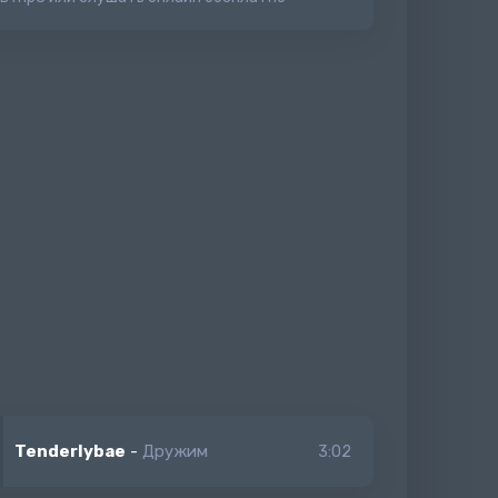
Tenderlybae
-
Дружим
3:02