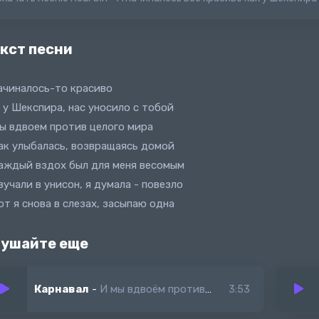
кст песни
ачиналось-то красиво
 у Шекспира, нас уносило с тобой
ы вдвоем против целого мира
ак улыбалась, возвращаясь домой
аждый вздох был для меня весомым
вучали в унисон, я думала - повезло
от я снова в слезах, засыпаю одна
ушайте еще
Карнавал
-
И мы вдвоём против целого мира (slowed)
3:53