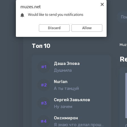
muzes.net
Would like to send you notifications
Discard
Allow
Топ 10
Muz
Re
Даша Эпова
Душнила
Nurlan
А ты танцуй
Сергей Завьялов
Ну зачем
Оксимирон
Я знаю что делал прошлым летом