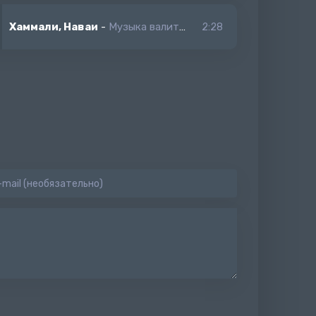
Хаммали, Наваи
-
Музыка валит так сияй мы едем тусить так красиво
2:28