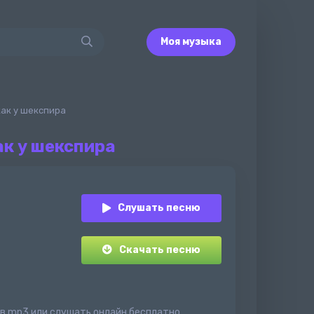
Моя музыка
 как у шекспира
ак у шекспира
Слушать песню
Скачать песню
ра в mp3 или слушать онлайн бесплатно