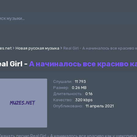
es.net
Новая русская музыка
Real Girl - А начиналось все красиво
al Girl -
А начиналось все красиво к
Слушали:
11 793
Размер:
0.26 MB
Длительность:
0:16
Качество:
320 kbps
Опубликовано:
11 апрель 2021
Скачать песню Real Girl - А начиналось все красиво как у шекспи