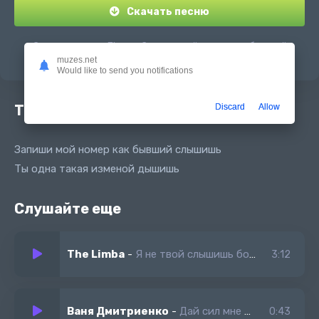
Скачать песню
Скачать песню Flexx - Запиши мой номер как бывший
слышишь в mp3 или слушать онлайн бесплатно
muzes.net
Would like to send you notifications
Текст песни
Discard
Allow
Запиши мой номер как бывший слышишь
Ты одна такая изменой дышишь
Слушайте еще
The Limba
-
Я не твой слышишь больше я не твой
3:12
Ваня Дмитриенко
-
Дай сил мне остаться маленьким ребенком в тишине
0:43