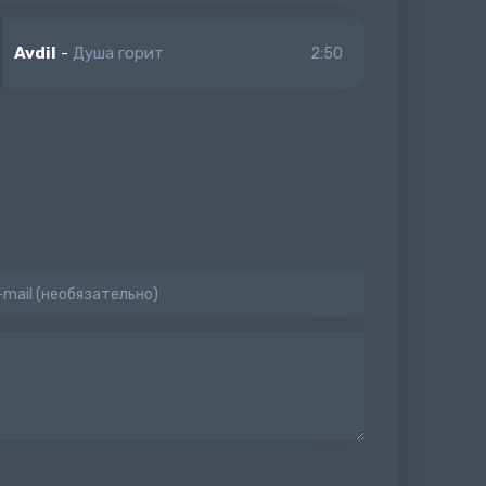
Avdil
-
Душа горит
2:50