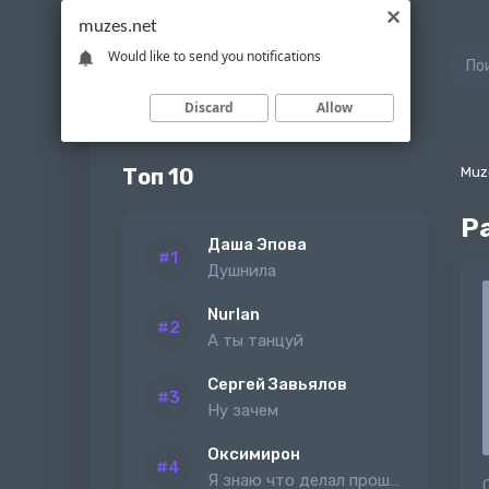
muzes.net
Would like to send you notifications
Discard
Allow
Топ 10
Muz
Р
Даша Эпова
Душнила
Nurlan
А ты танцуй
Сергей Завьялов
Ну зачем
Оксимирон
Я знаю что делал прошлым летом