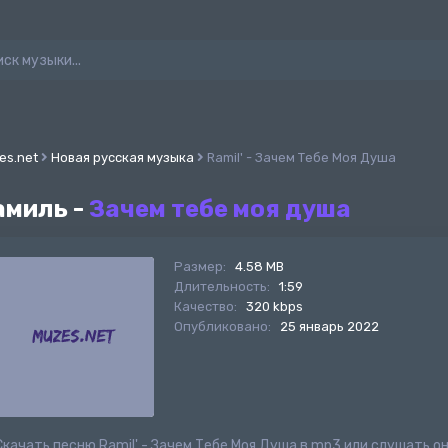
es.net
Новая русская музыка
Ramil' - Зачем Тебе Моя Душа
амиль -
Зачем тебе моя душа
Размер:
4.58 MB
Длительность:
1:59
Качество:
320 kbps
Опубликовано:
25 январь 2022
Скачать песню Ramil' - Зачем Тебе Моя Душа в mp3 или слушать о