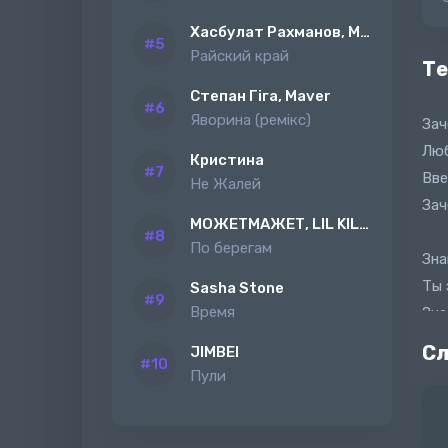
Хасбулат Рахманов, MAGAS
Райский край
Те
Степан Гіга, Maver
Яворина (ремiкс)
Зач
Люб
Кристина
Вве
Не Жалей
Зач
МОЖЕТМАЖЕТ, LIL KILAH
По берегам
Зна
Ты 
Sasha Stone
Время
Зна
Но 
Сл
JIMBEI
Или
Пули