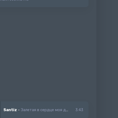
Santiz
-
Залетая в сердце моя душа уже давно не та
3:43