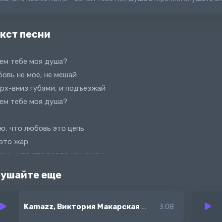
кст песни
ем тебе моя душа?
овь не мое, не мешай
рх-вниз губами, и подъезжай
ем тебе моя душа?
ю, что любовь это цепь
это жар
ешь, что это вроде как жизнь
не душа
ушайте еще
 танцевать до утра
Kamazz, Виктория Макарская
-
Болит душа
3:08