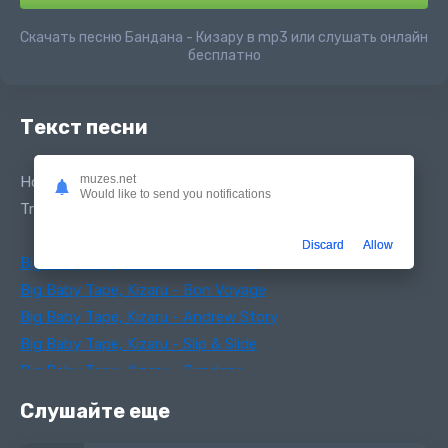
Скачать песню Бандана - Кизару в mp3 или слушать онлайн
бесплатно
Текст песни
muzes.net
Новый альбом Биг Бейби Тейп и КИЗАРУ Бандана
Would like to send you notifications
Tracklist:
Discard
Allow
Big Baby Tape, Kizaru - Ride Or Die
Big Baby Tape, Kizaru - Bon Voyage
Big Baby Tape, Kizaru - Andrew Story
Big Baby Tape, Kizaru - Slip & Slide
Big Baby Tape, Kizaru - Bandana
Big Baby Tape, Kizaru - Mama Makusa
Слушайте еще
Big Baby Tape, Kizaru - Errbody Sleeping