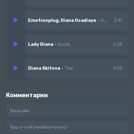
Emotionplug, Diana Osadiaye
-
Они
2:41
Lady Diana
-
Кукла
2:28
Diana Skitova
-
Taxi
4:05
Комментарии