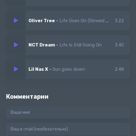
Oliver Tree
-
Life Goes On (Slowed + Reverb)
3:22
NCT Dream
-
Life Is Still Going On
3:40
Lil Nas X
-
Sun goes down
2:48
Комментарии