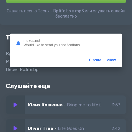
Скачать песню Песня - Bp.life.bp в mp3 или слушать онлайн
бесплатно
Текст песни
muzes.net
Would like to send you notifications
Bp.life.bp Tik Tok version
Discard
Allow
Мальчишник - ночь pulse 80
Песня Bp.life.bp
Слушайте еще
Юлия Кошкина
-
Bring me to life (Верни меня к жизни песня на английском)
3:57
Oliver Tree
-
Life Goes On
2:42