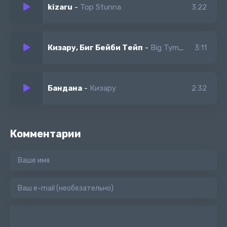
kizaru
-
Top Stunna
3:22
Кизару, Биг Бейби Тейп
-
Big Tymers
3:11
Бандана
-
Кизару
2:32
Комментарии