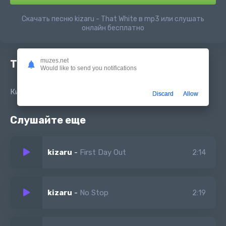
Скачать песню kizaru - That White в mp3 или слушать
онлайн бесплатно
muzes.net
Текст песни
Would like to send you notifications
Кизару - Зет вайт
Discard
Allow
Слушайте еще
kizaru
-
First Day Out
2:14
kizaru
-
No Stop
2:19