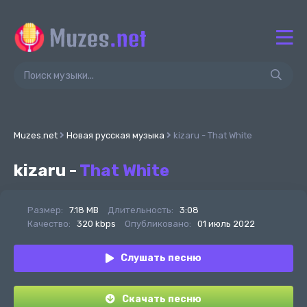
Muzes.net
Новая русская музыка
kizaru - That White
kizaru -
That White
Размер:
7.18 MB
Длительность:
3:08
Качество:
320 kbps
Опубликовано:
01 июль 2022
Слушать песню
Скачать песню