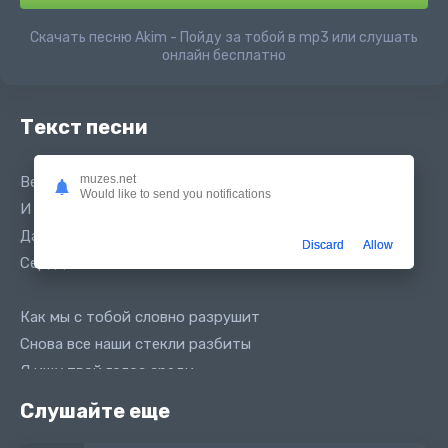
Скачать песню Akim - Пойду за тобой в mp3 или слушать
онлайн бесплатно
Текст песни
muzes.net
Верни обещание я пойду за тобой
Would like to send you notifications
И мне обещай я пойду за тобой
Даже если боли скроет не беда
Discard
Allow
Сердце мое за тобою по битам
Как мы с тобой словно разрушит
Снова все наши стекли разбиты
Я ищу твой голос среди
Знакомых номеров
Слушайте еще