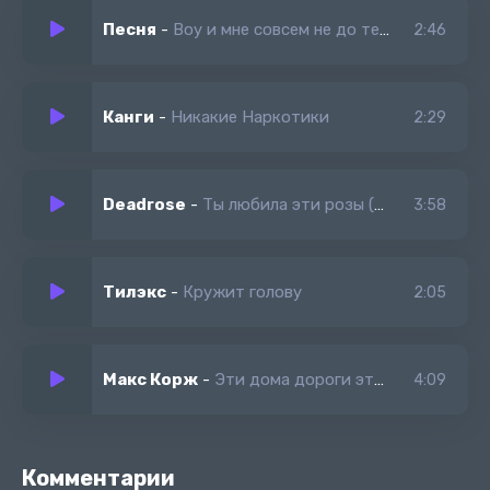
Песня
-
Воу и мне совсем не до тебя утром в школу надо но я не пойду
2:46
Канги
-
Никакие Наркотики
2:29
Deadrose
-
Ты любила эти розы (Remix)
3:58
Тилэкс
-
Кружит голову
2:05
Макс Корж
-
Эти дома дороги этот мост
4:09
Комментарии