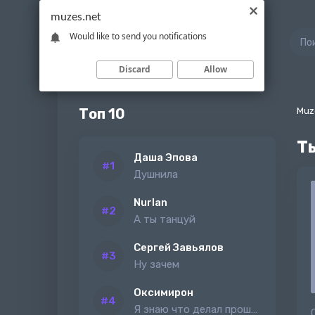
muzes.net
Would like to send you notifications
Discard
Allow
Топ 10
Muz
Т
Даша Эпова
Душнила
Nurlan
А ты танцуй
Сергей Завьялов
Ну зачем
Оксимирон
Я знаю что делал прошлым летом