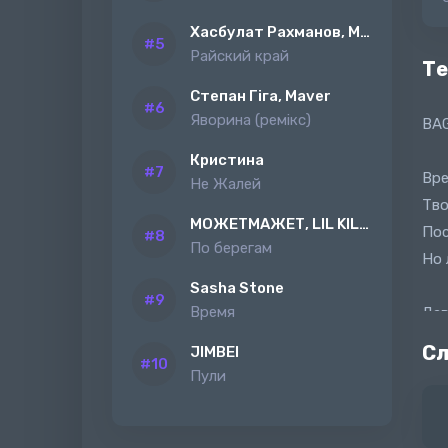
Хасбулат Рахманов, MAGAS
Райский край
Те
Степан Гіга, Maver
Яворина (ремiкс)
BAG
Кристина
Вре
Не Жалей
Тво
МОЖЕТМАЖЕТ, LIL KILAH
Пос
По берегам
Но 
Sasha Stone
Время
Дав
Ты 
Сл
JIMBEI
Тво
Пули
Отд