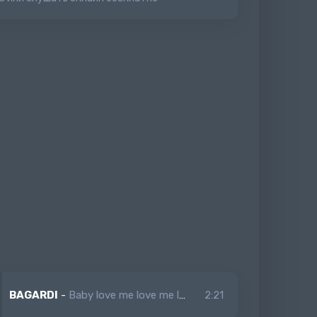
BAGARDI
-
Baby love me love me love me
2:21