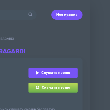
Моя музыка
- BAGARDI
BAGARDI
Слушать песню
Скачать песню
p3 или слушать онлайн бесплатно