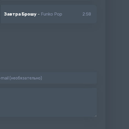
Завтра Брошу
-
Funko Pop
2:58