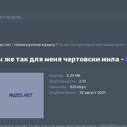
es.net
Новая русская музыка
Ты же так для меня чертовски мила 
ы же так для меня чертовски мила -
Размер:
5.39 MB
Длительность:
2:21
Качество:
320 kbps
Опубликовано:
22 август 2021
Скачать песню Ты же так для меня чертовски мила - BAGARDI в m