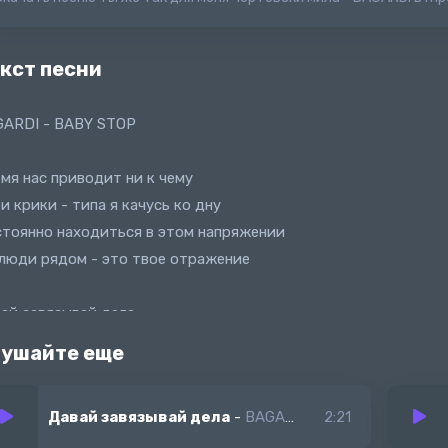
кст песни
ARDI - BABY STOP
мя нас приводит ни к чему
и крики - типа я качусь ко дну
тоянно находиться в этом напряжении
люди рядом - это твое отражение
ай завязывай дела
же так для меня чертовски мила
ушайте еще
их губ касание меня вечно манит
еляет нас всего это расстояние
Давай завязывай дела
-
BAGARDI
2:21